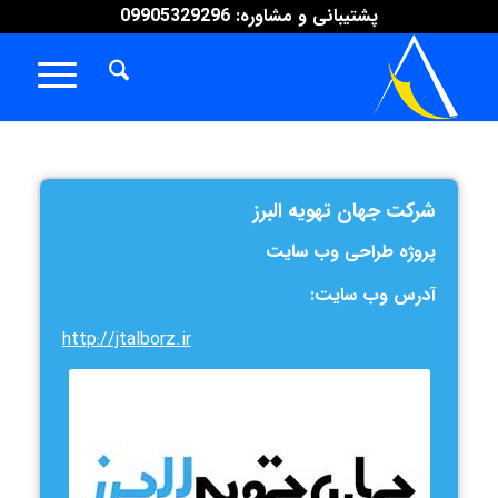
پشتیبانی و مشاوره: 09905329296
شرکت جهان تهویه البرز
پروژه طراحی وب سایت
آدرس وب سایت:
http://jtalborz.ir