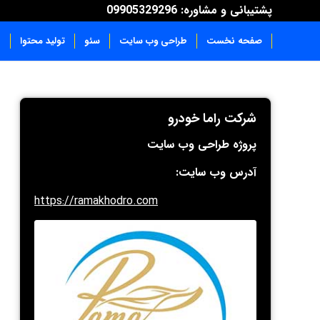
پشتیبانی و مشاوره: 09905329296
صفحه نخست
طراحی وب سایت
سئو
تولید محتوا
ن
شرکت راما خودرو
پروژه طراحی وب سایت
آدرس وب سایت:
https://ramakhodro.com