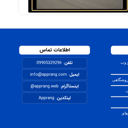
اطلاعات تماس
تلفن
:
09905329296
 وب
ایمیل
: info@apprang.com
روشگاهی
اینستاگرام
:
apprang.web@
ت
لینکدین
:
Apprang
های