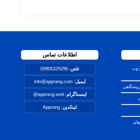
اطلاعات تماس
 وب
تلفن
:
09905329296
ایمیل
: info@apprang.com
روشگاهی
اینستاگرام
:
apprang.web@
ت
لینکدین
:
Apprang
های