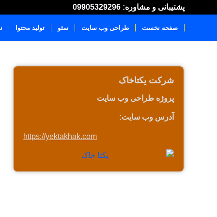
پشتیبانی و مشاوره: 09905329296
صفحه نخست
طراحی وب سایت
سئو
تولید محتوا
ن
شرکت یکتاخاک
پروژه طراحی وب سایت
آدرس وب سایت:
https://yektakhak.com