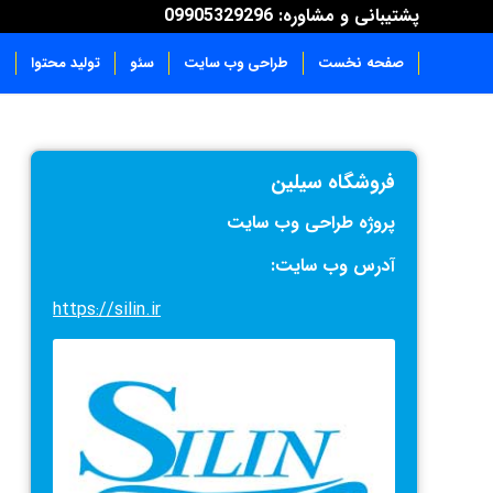
پشتیبانی و مشاوره: 09905329296
صفحه نخست
طراحی وب سایت
سئو
تولید محتوا
ن
فروشگاه سیلین
پروژه طراحی وب سایت
آدرس وب سایت:
https://silin.ir