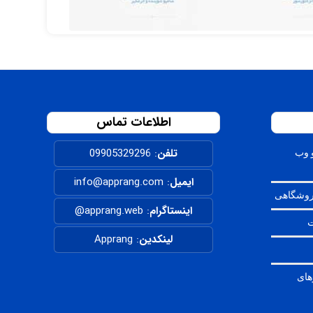
اطلاعات تماس
تلفن
:
09905329296
 وب
ایمیل
: info@apprang.com
روشگاهی
اینستاگرام
:
apprang.web@
ت
لینکدین
:
Apprang
های