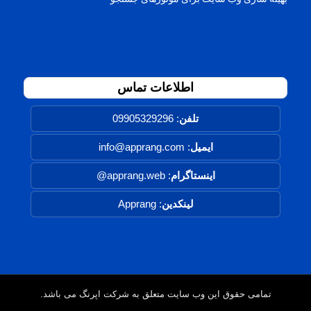
اطلاعات تماس
تلفن
:
09905329296
ایمیل
: info@apprang.com
اینستاگرام
:
apprang.web@
لینکدین
:
Apprang
تمامی حقوق این وب سایت متعلق به شرکت اپرنگ می باشد.